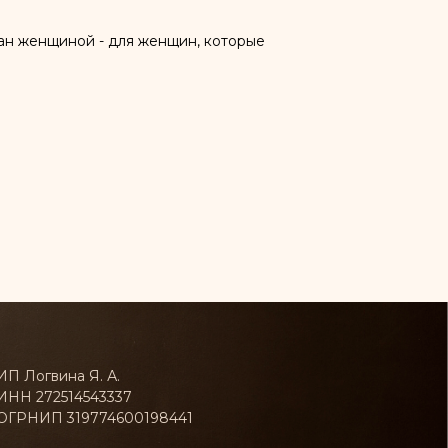
дан женщиной - для женщин, которые
ИП Логвина Я. А.
ИНН 272514543337
ОГРНИП 319774600198441