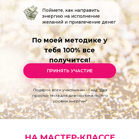
Поймете, как направить
энергию на исполнение
желаний и привлечение денег
По моей методике у
тебя 100% все
получится!
ПРИНЯТЬ УЧАСТИЕ
Подарок всем участникам – Гайд "Два
простых теста для диагностики твоего
уровня энергии"
НА МАСТЕР-КЛАССЕ