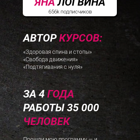
ЯНА
ЛОГВИНА
656k подписчиков
АВТОР
КУРСОВ:
«Здоровая спина и стопы»
«Свобода движения»
«Подтягивания с нуля»
ЗА 4
ГОДА
РАБОТЫ 35 000
ЧЕЛОВЕК
Прошли мою программу — и