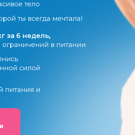
асивое тело
орой ты всегда мечтала!
г за 6 недель,
 ограничений в питании
лнись
енной силой
й питания и