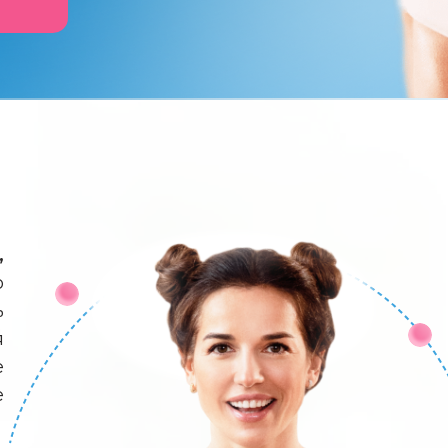
,
о
ь
я
е
е