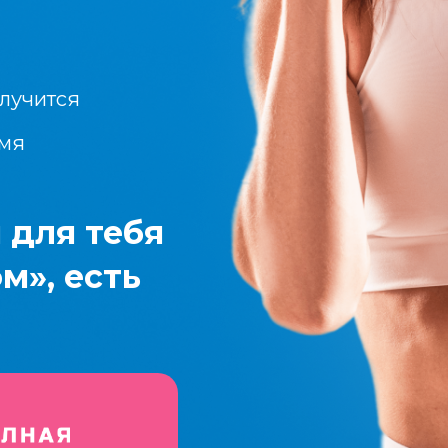
олучится
емя
 для тебя
ом», есть