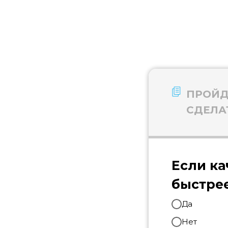
ПРОЙД
СДЕЛА
Если ка
быстре
Да
Нет