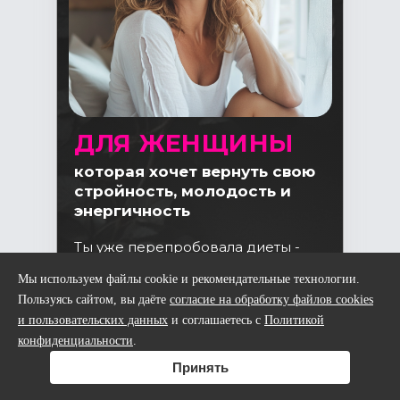
ДЛЯ ЖЕНЩИНЫ
которая хочет вернуть свою
стройность, молодость и
энергичность
Ты уже перепробовала диеты -
срывалась. Качала пресс - живот
Мы используем файлы cookie и рекомендательные технологии.
так и торчит. Покупала курсы -
Пользуясь сайтом, вы даёте
согласие на обработку файлов cookies
забрасывала на второй неделе. И
и пользовательских данных
вроде понимаешь, что надо. Но
и соглашаетесь с
Политикой
сил хватает только дотянуть до
конфиденциальности
.
вечера и упасть на диван.
Принять
Здесь будет по-другому.