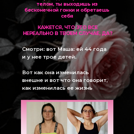
телом, ты выходишь из
бесконечной гонки и обретаешь
себя
КАЖЕТСЯ, ЧТО ЭТО ВСЕ
НЕРЕАЛЬНО В ТВОЕМ СЛУЧАЕ, ДА?
Смотри: вот Маша: ей 44 года
и у нее трое детей.
Вот как она изменилась
внешне и вот что она говорит,
как изменилась ее жизнь