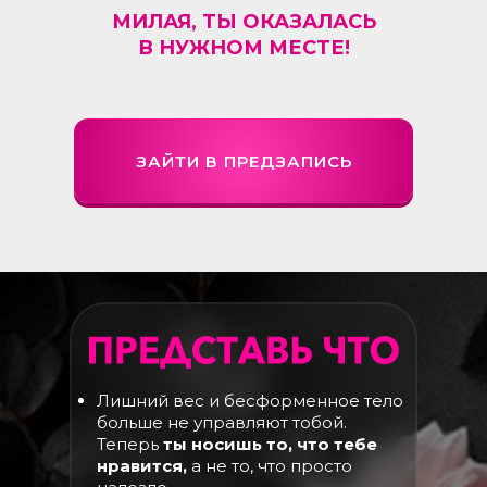
МИЛАЯ, ТЫ ОКАЗАЛАСЬ
В НУЖНОМ МЕСТЕ!
ЗАЙТИ В ПРЕДЗАПИСЬ
Лишний вес и бесформенное тело
больше не управляют тобой.
Теперь
ты носишь то, что тебе
нравится,
а не то, что просто