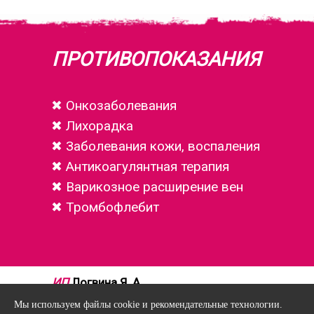
ПРОТИВОПОКАЗАНИЯ
✖
Онкозаболевания
✖ Лихорадка
✖ Заболевания кожи, воспаления
✖ Антикоагулянтная терапия
✖ Варикозное расширение вен
✖ Тромбофлебит
ИП
Логвина Я. А.
ИНН
272514543337
Мы используем файлы cookie и рекомендательные технологии.