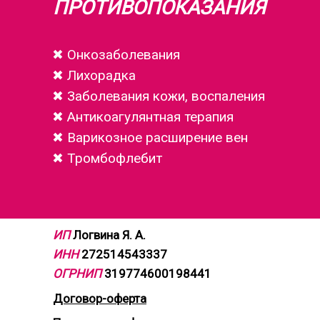
ПРОТИВОПОКАЗАНИЯ
✖
Онкозаболевания
✖ Лихорадка
✖ Заболевания кожи, воспаления
✖ Антикоагулянтная терапия
✖ Варикозное расширение вен
✖ Тромбофлебит
ИП
Логвина Я. А.
ИНН
272514543337
ОГРНИП
319774600198441
Договор-оферта