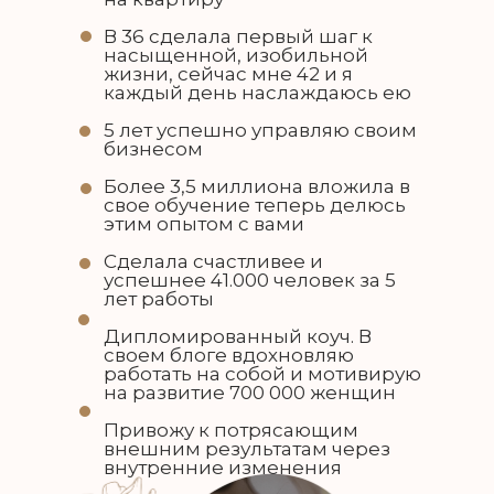
В 36 сделала первый шаг к
насыщенной, изобильной
жизни, сейчас мне 42 и я
каждый день наслаждаюсь ею
5 лет успешно управляю своим
бизнесом
Более 3,5 миллиона вложила в
свое обучение теперь делюсь
этим опытом с вами
Сделала счастливее и
успешнее 41.000 человек за 5
ТЫ ПОЙМЕШЬ, ЧТО В ЭТОЙ ЖИЗ
лет работы
ВСЁ, ЕСЛИ ПОНИМАТЬ ЗАЧЕМ И К
СДЕЛАТЬ
Дипломированный коуч. В
И НАЙДЕШЬ В СЕБЕ ЭНЕРГИЮ Д
своем блоге вдохновляю
ИСПОЛНЕНИЯ СВОИХ ЖЕЛАНИЙ
работать на собой и мотивирую
на развитие 700 000 женщин
Привожу к потрясающим
внешним результатам через
УЧАСТВОВАТЬ БЕСПЛАТНО
внутренние изменения