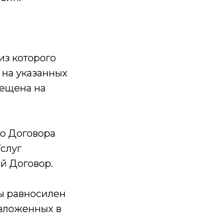
из которого
 на указанных
мещена на
го Договора
слуг
й Договор.
ты равносилен
изложенных в