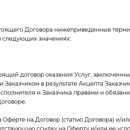
тоящего Договора нижеприведенные терм
в следующих значениях:
тоящий договор оказания Услуг, заключенн
и Заказчиком в результате Акцепта Заказч
полнителя и Заказчика правами и обязанн
Договоре.
 Оферте на Договор (статью Договора) и/ил
етствующую ссылку на Оферту и/или ее усло