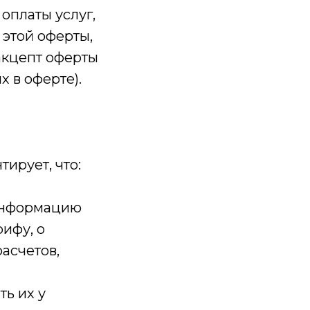
оплаты услуг,
этой оферты,
 акцепт оферты
 в оферте).
ирует, что:
 информацию
рифу, о
асчетов,
ь их у