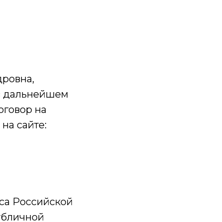
ровна,
в дальнейшем
оговор на
на сайте:
кса Российской
убличной