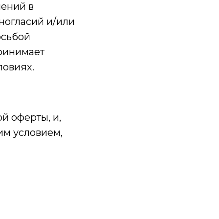
нений в
ногласий и/или
осьбой
принимает
овиях.
й оферты, и,
им условием,