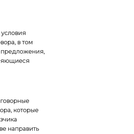
 условия
вора, в том
т предложения,
вляющиеся
оговорные
ора, которые
зчика
ве направить