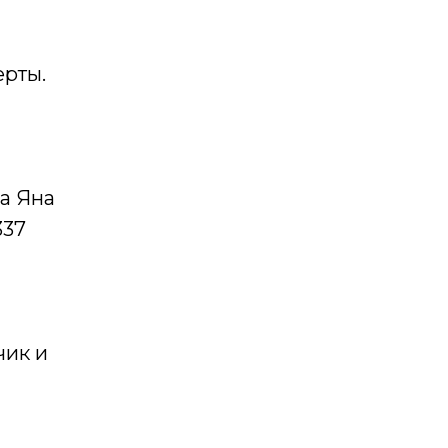
ерты.
а Яна
337
чик и