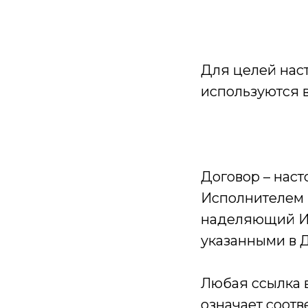
Для целей нас
используются 
Договор – нас
Исполнителем 
наделяющий Ис
указанными в 
Любая ссылка в
означает соотв