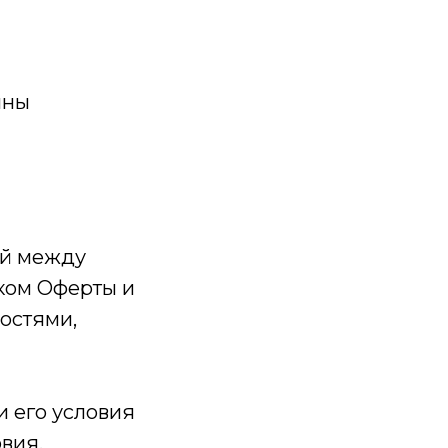
ины
ый между
иком Оферты и
остями,
и его условия
вия.