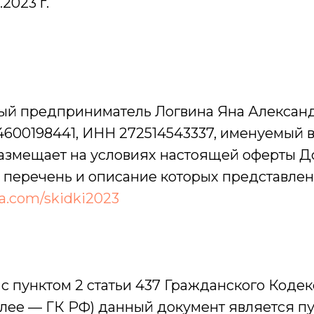
2023 г.
й предприниматель Логвина Яна Александ
600198441, ИНН 272514543337, именуемый 
азмещает на условиях настоящей оферты Д
, перечень и описание которых представлен 
na.com/skidki2023
 с пунктом 2 статьи 437 Гражданского Коде
лее — ГК РФ) данный документ является п