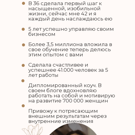
В 36 сделала первый шаг к
насыщенной, изобильной
жизни, сейчас мне 42 и я
каждый день наслаждаюсь ею
5 лет успешно управляю своим
бизнесом
Более 3,5 миллиона вложила в
свое обучение теперь делюсь
этим опытом с вами
Сделала счастливее и
успешнее 41.000 человек за 5
ТЫ ПОЙМЕШЬ, ЧТО В ЭТОЙ ЖИЗ
лет работы
ВСЁ, ЕСЛИ ПОНИМАТЬ ЗАЧЕМ И К
СДЕЛАТЬ
Дипломированный коуч. В
И НАЙДЕШЬ В СЕБЕ ЭНЕРГИЮ Д
своем блоге вдохновляю
ИСПОЛНЕНИЯ СВОИХ ЖЕЛАНИЙ
работать на собой и мотивирую
на развитие 700 000 женщин
Привожу к потрясающим
внешним результатам через
УЧАСТВОВАТЬ БЕСПЛАТНО
внутренние изменения