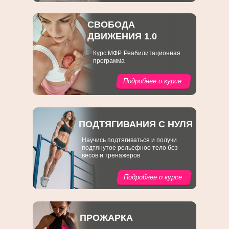
СВОБОДА
ДВИЖЕНИЯ 1.0
Курс МФР. Реабилитационная
программа
Подробнее о курсе
ПОДТЯГИВАНИЯ С НУЛЯ
Научись подтягиваться и получи
подтянутое рельефное тело без
весов и тренажеров
Подробнее о курсе
ПРОЖАРКА