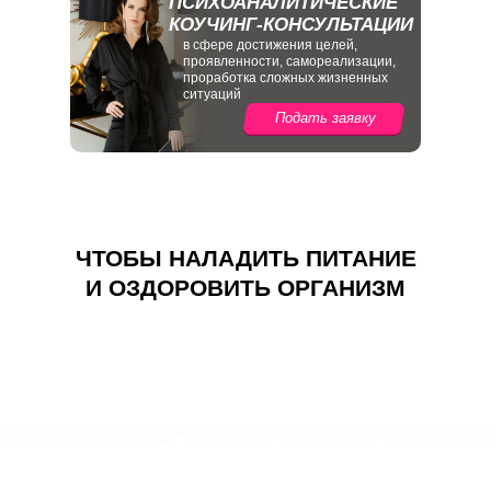
ПСИХОАНАЛИТИЧЕСКИЕ
КОУЧИНГ-КОНСУЛЬТАЦИИ
в сфере достижения целей,
проявленности, самореализации,
проработка сложных жизненных
ситуаций
Подать заявку
ЧТОБЫ НАЛАДИТЬ ПИТАНИЕ
И ОЗДОРОВИТЬ ОРГАНИЗМ
АНТИЦЕЛЛЮЛИТНЫЙ
ДЕТОКС 2.0
12-дневная авторская программа
очищения организма и устранения
целлюлита