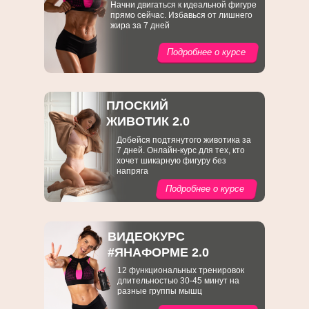
Начни двигаться к идеальной фигуре
прямо сейчас. Избавься от лишнего
жира за 7 дней
Подробнее о курсе
ПЛОСКИЙ
ЖИВОТИК 2.0
Добейся подтянутого животика за
7 дней. Онлайн-курс для тех, кто
хочет шикарную фигуру без
напряга
Подробнее о курсе
ВИДЕОКУРС
#ЯНАФОРМЕ 2.0
12 функциональных тренировок
длительностью 30-45 минут на
разные группы мышц